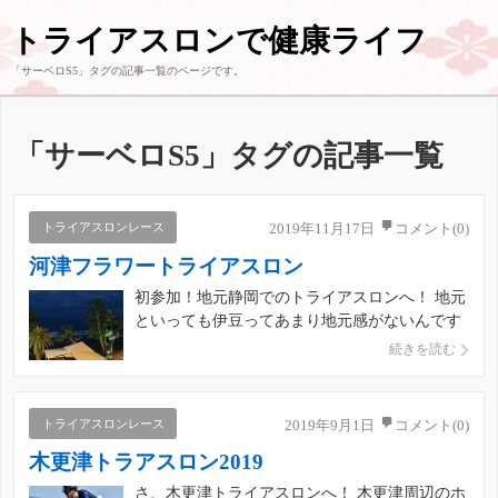
トライアスロンで健康ライフ
「
サーベロS5
」タグの記事一覧のページです。
「
サーベロS5
」タグの記事一覧
トライアスロンレース
2019年11月17日
コメント(0)
河津フラワートライアスロン
初参加！地元静岡でのトライアスロンへ！ 地元
といっても伊豆ってあまり地元感がないんです
よね。静岡あるあるだけどとりあえず静岡も広
続きを読む
いし、熱海や伊豆は観光地でもあり旅行とかで
普通に行くから地元って感じは全然しない。け
れど河津桜は毎年見にきていてそこでトライア
トライアスロンレース
2019年9月1日
コメント(0)
スロンができるなんて！って […]
木更津トラアスロン2019
さ、木更津トライアスロンへ！ 木更津周辺のホ