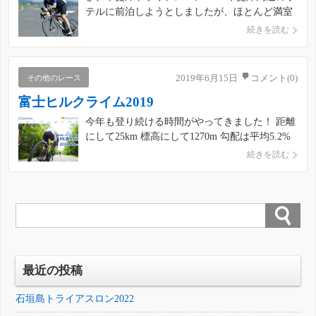
テルに前泊しようとしましたが、ほとんど満室
になっていたほか空いている部屋がなぜだかは
続きを読む
ちゃめちゃ高くなっていたので、アクアライン
入る前のホテルへチェックイン！ 事前受付もし
ているので早めに行く必要はないのですが、大
その他のレース
2019年6月15日
コメント(0)
会の駐車場を見るとレース […]
富士ヒルクライム2019
今年も登り続ける時間がやってきました！ 距離
にして25km 標高にして1270m 勾配は平均5.2%
（最大7.8%） 参加2年目の今回は3日前に納車さ
続きを読む
れたばかりの「サーベロS5」で！ ちなみに試乗
もローラーもしていませんww そしてこれが仇
になります！ 富士スバルラインは静岡から […]
最近の投稿
石垣島トライアスロン2022