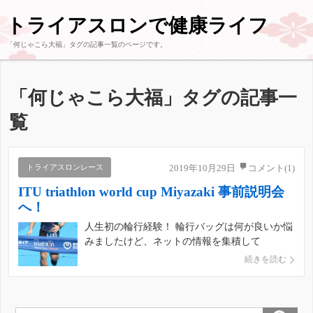
トライアスロンで健康ライフ
「
何じゃこら大福
」タグの記事一覧のページです。
「
何じゃこら大福
」タグの記事一
覧
トライアスロンレース
2019年10月29日
コメント(1)
ITU triathlon world cup Miyazaki 事前説明会
へ！
人生初の輪行経験！ 輪行バッグは何が良いか悩
みましたけど、ネットの情報を集積して
「Scicon Aero Comfort Triathlon bag」にしまし
続きを読む
た。セールで安くなってましたね。 《即納》
【あす楽】【トライアスロン用新型】
SCICON（シーコン） AEROCOMFOR […]