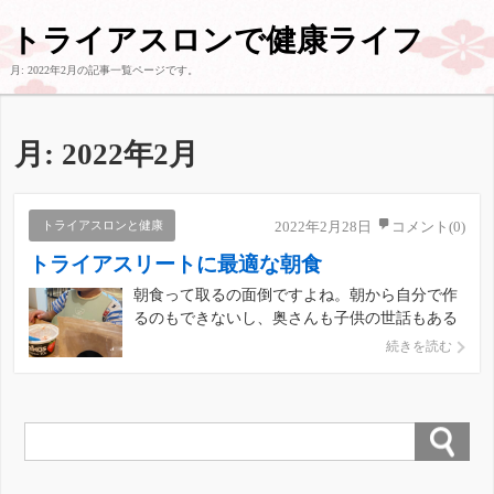
トライアスロンで健康ライフ
月:
2022年2月
の記事一覧ページです。
月:
2022年2月
トライアスロンと健康
2022年2月28日
コメント(0)
トライアスリートに最適な朝食
朝食って取るの面倒ですよね。朝から自分で作
るのもできないし、奥さんも子供の世話もある
しなかなかしっかりと朝食摂取する時間がな
続きを読む
い。 そう時間がない！！ これに尽きるのでは
ないかと思います。朝起きてトレーニングして
シャワー浴びて出勤。ここに食べる時間を入れ
ると全然時間が足りない。ビジ […]