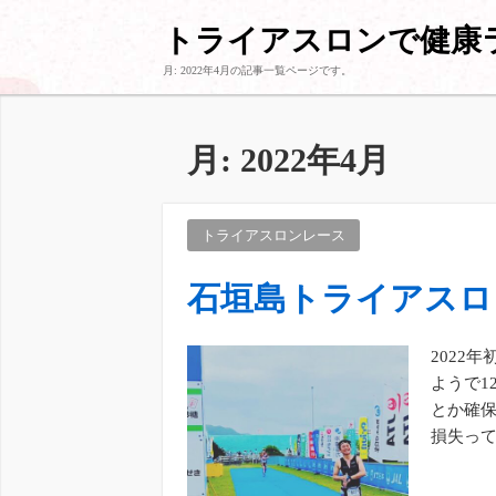
トライアスロンで健康
月:
2022年4月
の記事一覧ページです。
月:
2022年4月
トライアスロンレース
石垣島トライアスロン
2022
ようで1
とか確保
損失っ
など含めて