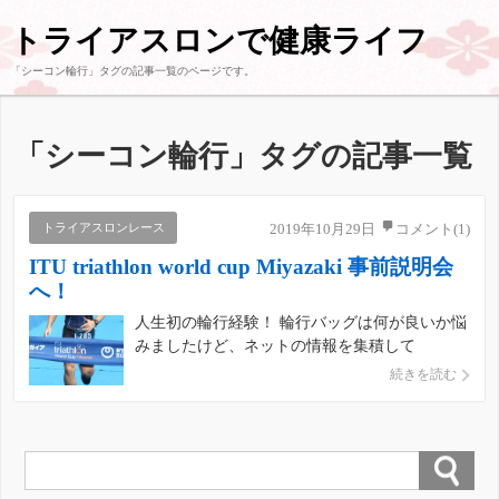
トライアスロンで健康ライフ
「
シーコン輪行
」タグの記事一覧のページです。
「
シーコン輪行
」タグの記事一覧
トライアスロンレース
2019年10月29日
コメント(1)
ITU triathlon world cup Miyazaki 事前説明会
へ！
人生初の輪行経験！ 輪行バッグは何が良いか悩
みましたけど、ネットの情報を集積して
「Scicon Aero Comfort Triathlon bag」にしまし
続きを読む
た。セールで安くなってましたね。 《即納》
【あす楽】【トライアスロン用新型】
SCICON（シーコン） AEROCOMFOR […]