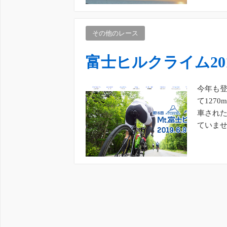
その他のレース
富士ヒルクライム20
今年も登
て127
車された
ていませ
から […